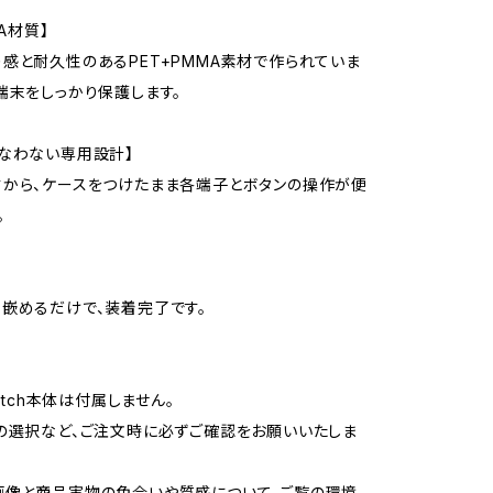
MA材質】
感と耐久性のあるPET+PMMA素材で作られていま
端末をしっかり保護します。
なわない専用設計】
から、ケースをつけたまま各端子とボタンの操作が便
。
嵌めるだけで、装着完了です。
Watch本体は付属しません。
の選択など、ご注文時に必ずご確認をお願いいたしま
画像と商品実物の色合いや質感について、ご覧の環境