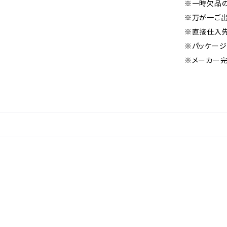
※一時欠品の
※万が一ご出
※直接仕入先
※パッケージ
※メーカー完