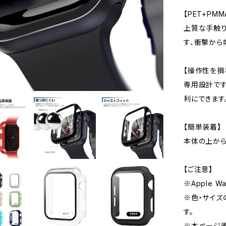
【PET+PM
上質な手触り
す、衝撃から
【操作性を損
専用設計です
利にできます
【簡単装着】
本体の上から
【ご注意】
※Apple 
※色・サイズ
す。
※本ページ