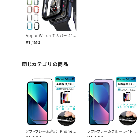
Apple Watch 7 カバー 41m
m ケース ガラスフィルム App
¥1,180
le Watch 耐衝撃 アップルウ
ォッチ カバー 全面保護 アップ
ル ウォッチ 保護ケース 装着
簡単 超薄型 送料無料 セール
同じカテゴリの商品
ソフトフレーム光沢 iPhone 1
ソフトフレームブルーライトカ
3 Pro iPhone SE 3 第3世
ット iPhone 13 Pro iPhon