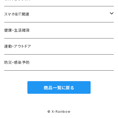
ラ 接続可能 アプリ不要 送料無
料
スマホ&IT関連
液晶保護フィルム
健康・生活雑貨
充電器&充電ケーブル
運動・アウトドア
変換アダプタ
防災・感染予防
イヤホン&スピーカー
商品一覧に戻る
AppleWatch関連
ソフトウェア
© X-Rainbow