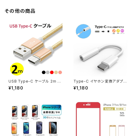
ータ転送 高耐久 タフ 断線しに
x 11 XR 充電しながら音楽 iPh
くい 送料無料
one 8/7 Plus 変換ジャック 軽
その他の商品
量 景品 誕生日 プレゼント 新生
活 1000円 ポッキリ 送料無料
USB Type-C ケーブル 2m An
Type-C イヤホン変換アダプタ
droid用 Type-C USB 充電ケ
Type C to 3.5MM イヤホン変
¥1,180
¥1,180
ーブル スマホケーブル Androi
換ケーブル イヤホンジャック A
d 充電器 タイプC Xperia Nex
ndroid アンドロイド USB-C U
us Galaxy AQUOS TYPE C
SB PD スマホ スマートフォン i
USB ケーブル 2メートル 充電
Pad Air5 Air4 Pro macbook
器 コード データ同期 高耐久 ナ
Huawei Samsung Pixel6 Pi
イロン編み タフ 断線しにくい 送
xel5 コンパクト 音声通話/音量
料無料
調節/音楽 送料無料