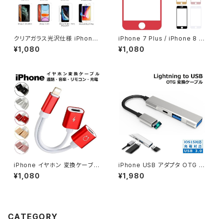
クリアガラス光沢仕様 iPhone
iPhone 7 Plus / iPhone 8 Pl
13 Pro iPhone SE 3 第3世代
us 全面保護 強化ガラスフィル
¥1,080
¥1,080
SE 2 ガラスフィルム iPhone 1
ム 日本硝子 新型 アイフォン7 P
3 Pro Max 12 Pro 12 mini 11
lus / 8 Plusスマホ 液晶割れ防
XR XS Max ブルーラインカット
止 画面保護フィルム 貼り付け簡
フィルム iPhone 8/7/8Plus/7
単 超おすすめ
Plus 保護シート 液晶割れ防止
画面保護フィルム 貼り付け簡単
1000円 ポッキリ 送料無料
iPhone イヤホン 変換ケーブル
iPhone USB アダプタ OTG f
充電 イヤホン 同時 iPhone 13
or iPad 変換アダプタ 3in1 US
¥1,080
¥1,980
Pro Max充電しながらイヤホン
B カメラ 変換 アダプタ lightnin
通話 音楽 iPhone 12 mini iPh
g to USB 充電対応 iPhone i
one SE 2 イヤホン 変換 アダプ
Pad 変換ケーブル OTGケーブ
ター iPhone 11 XS X XR 二股
ル 充電しながら 双方向データ
iOS15対応 誕生日 プレゼント
転送 OTG機能 写真 ビデオ転
CATEGORY
ギフト 男性 女性
送 USBメモリ キーボード カメ