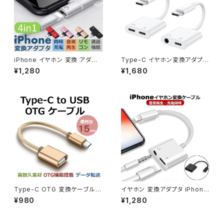
iPhone イヤホン 変換 アダプタ
Type-C イヤホン変換アダプタ
充電しながらイヤホン 音楽 通
Type C to 3.5MM イヤホン変
¥1,280
¥1,680
話 iOS 15対応 iPhone 充電 イ
換ケーブル 2in1 イヤホンジャッ
ヤホン 同時 二股 アイフォン イ
ク 同時充電 Android アンドロ
ヤホンジャック 同時 リモコン 在
イド USB-C USB PD スマホ
宅勤務 ビデオ会議 オンライン授
スマートフォン iPad Air5 Air4
業 リモートワーク 新生活 新学
Pro macbook Huawei Sam
期 プレゼント ギフト 1000円ポ
sung Pixel6 Pixel5 コンパク
ッキリ 送料無料
ト 音声通話/音量調節/音楽 送
料無料
Type-C OTG 変換ケーブル T
イヤホン 変換アダプタ iPhone
ype-C to USB Type A 変換
13 iOS15対応 イヤホン 変換ケ
¥980
¥1,280
アタブタ USBケーブル オス・メ
ーブル iPhone SE2 イヤホン
ス アダプタ Macbook Chrom
ジャック 3.5mm アイフォンイヤ
ebook Pixel S8 対応 高速デ
ホン 変換 iPhone 12 Pro Ma