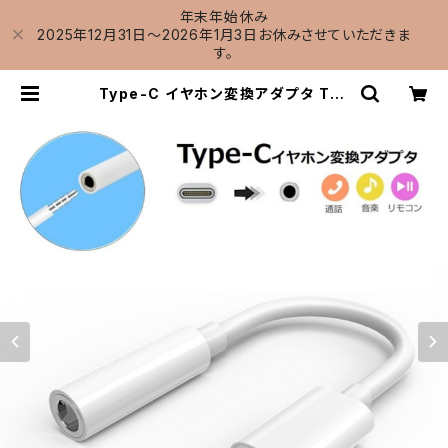
年末年始休み
2025年12月31日～2026年1月3日お休みさせていただきま
す。
Type-C イヤホン変換アダプタ Typ
e C to 3.5MM イヤホン変換ケーブ
ル イヤホンジャック Android アンド
ロイド USB-C USB PD スマホ スマ
ートフォン iPad Air5 Air4 Pro m
acbook Huawei Samsung Pixe
l6 Pixel5 コンパクト 音声通話/音
量調節/音楽 送料無料 | X-Rainbo
w