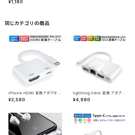
¥1,180
換ケーブル イヤホンジャック A
ndroid アンドロイド USB-C U
SB PD スマホ スマートフォン i
Pad Air5 Air4 Pro macbook
Huawei Samsung Pixel6 Pi
同じカテゴリの商品
xel5 コンパクト 音声通話/音量
調節/音楽 送料無料
iPhone HDMI 変換アダプタ 給
lightning hdmi 変換 アダプタ
電不要 lightning digital avア
iPhone用 有線LAN 変換ケー
¥2,580
¥4,980
ダプタ アイフォン テレビ 接続
ブ OTGケーブル Lightning to
ケーブル iPad ライトニング 変
RJ45 4in1 USBカメラ イーサ
換ケーブル iOS26対応 iOS12
ネット有線 Ethernet 高速転送
以上 充電しながら使える 送料
急速充電 一台四役 高速転送 同
無料
期充電 小型 軽量 iPhone/iPa
d/ipodなど対応 ipad 有線 la
n アダプタ 送料無料